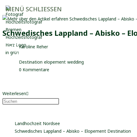
Zum
MENÜ
SCHLIESSEN
Inhalt
springen
Schwedisches Lappland – Abisko – E
Beitrags-
Karoline Reher
Autor:
Beitrag
20. März 2026
veröffentlicht:
Beitrags-
Destination
/
elopement
/
wedding
Kategorie:
Beitrags-
0 Kommentare
Kommentare:
Beste Locations im Schwedischen Lappland für Elopements und Hoch
Schwedisches
Weiterlesen
Lappland
–
Neueste Beiträge
Abisko
Landhochzeit Nordsee
–
Schwedisches Lappland – Abisko – Elopement Destination
Elopement