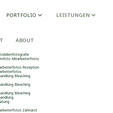
PORTFOLIO
LEISTUNGEN
ernehmens, das genau dem Level an Expertise und Leidenschaft hinte
u unglaubwürdigen Brands. Ich zeige Personal Brand und Marken mit P
T
ABOUT