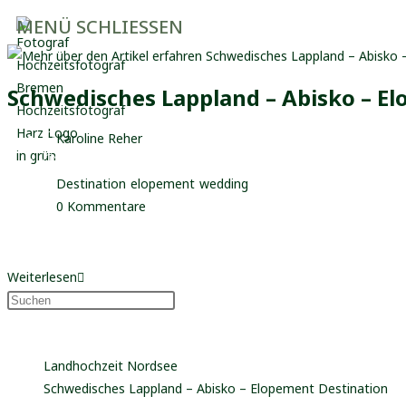
Zum
MENÜ
SCHLIESSEN
Inhalt
springen
Schwedisches Lappland – Abisko – E
Beitrags-
Karoline Reher
Autor:
Beitrag
20. März 2026
veröffentlicht:
Beitrags-
Destination
/
elopement
/
wedding
Kategorie:
Beitrags-
0 Kommentare
Kommentare:
Beste Locations im Schwedischen Lappland für Elopements und Hoch
Schwedisches
Weiterlesen
Lappland
–
Neueste Beiträge
Abisko
Landhochzeit Nordsee
–
Schwedisches Lappland – Abisko – Elopement Destination
Elopement